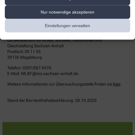
die zuständige Durchsetzungsstelle wenden. Die
Durchsetzungsstelle unterstützt Sie dabei, ihre Rechte geltend zu
Nur notwendige akzeptieren
machen. Sie können sich auch an die
Marktüberwachungsbehörde wenden:
Einstellungen verwalten
MLBF - Marktüberwachungsstelle der Länder für die
Barrierefreiheit von Produkten und Dienstleistungen
c/o Ministerium für Arbeit, Soziales, Gesundheit und
Gleichstellung Sachsen-Anhalt
Postfach 39 11 55
39135 Magdeburg
Telefon: 0391/567 6970
E-​Mail: MLBF@ms.sachsen-​anhalt.de.
Weitere Informationen zur Überwachungsstelle finden sie
hier
.
Stand der Barrierefreiheitserklärung: 28.10.2025