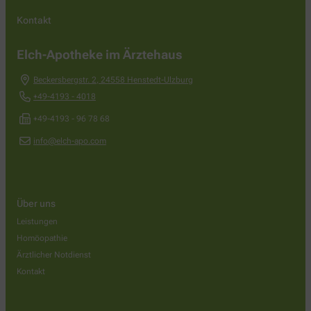
Kontakt
Elch-Apotheke im Ärztehaus
Beckersbergstr. 2
,
24558
Henstedt-Ulzburg
+49-4193 - 4018
+49-4193 - 96 78 68
info@elch-apo.com
Über uns
Leistungen
Homöopathie
Ärztlicher Notdienst
Kontakt