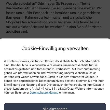
Website aufgefallen? Oder haben Sie Fragen zum Thema
Barrierefreiheit? Dann können Sie sich gerne bei uns melden. Wir
freuen uns auf Ihr Feedback und bemühen uns, die gemeldeten
Barrieren im Rahmen der technischen und wirtschaftlichen
Möglichkeiten schnellstmöglich zu beheben. Bitte teilen Sie uns
mit, auf welcher Seite und bei welcher Funktion Sie auf Barrieren
gestoßen sind.
Bitte benutzen sie dafür das vorgesehene Kontaktformular auf
unserer Website. Sie können uns auch über folgende Wege die
Cookie-Einwilligung verwalten
von Ihnen gefundenen Barrieren melden:
E-Mail: info@elch-apo.com
Wir setzen Cookies, die für den Betrieb der Website technisch erforderlich
Telefon: +49-4193 - 4018
sind. Darüber hinaus verwenden wir Cookies, um unsere Website für Sie
optimal zu gestalten und fortlaufend zu verbessern. Mit Ihrer Zustimmung
Telefax: +49-4193 - 96 78 68
geben wir Informationen zu Ihrer Verwendung unserer Website auch an
Drittanbieter weiter. Soweit dabei Daten in Ländern verarbeitet werden, in
Postanschrift: Beckersbergstr. 2 24558 Henstedt-Ulzburg
denen kein angemessenes Datenschutzniveau besteht, stimmen Sie mit Ihrer
Einwilligung zur Nutzung dieser Dienste auch der Verarbeitung Ihrer Daten in
Durchsetzungsverfahren und
diesen Ländern gem. Artikel 49 Abs. 1 lit. a DSGVO zu. Weitere Informationen
Marktüberwachungsbehörde
können Sie unserer
Datenschutzerklärung
entnehmen.
Sollten Sie auf Mitteilungen oder Anfragen zur Barrierefreiheit
keine zufriedenstellenden Antworten erhalten, können Sie sich an
Alle akzeptieren