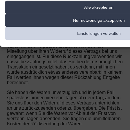
Alle akzeptieren
Wenn Sie diesen Vertrag widerrufen, haben wir Ihnen
alle Zahlungen, die wir von Ihnen erhalten haben,
einschließlich der Lieferkosten (mit Ausnahme der
Nur notwendige akzeptieren
zusätzlichen Kosten, die sich daraus ergeben, dass Sie
eine andere Art der Lieferung, als die von uns
Einstellungen verwalten
angebotene, günstigste Standardlieferung gewählt
haben), unverzüglich und spätestens binnen vierzehn
Tagen ab dem Tag zurückzuzahlen, an dem die
Mitteilung über Ihren Widerruf dieses Vertrags bei uns
eingegangen ist. Für diese Rückzahlung verwenden wir
dasselbe Zahlungsmittel, das Sie bei der ursprünglichen
Transaktion eingesetzt haben, es sei denn, mit Ihnen
wurde ausdrücklich etwas anderes vereinbart; in keinem
Fall werden Ihnen wegen dieser Rückzahlung Entgelte
berechnet.
Sie haben die Waren unverzüglich und in jedem Fall
spätestens binnen vierzehn Tagen ab dem Tag, an dem
Sie uns über den Widerruf dieses Vertrags unterrichten,
an uns zurückzusenden oder zu übergeben. Die Frist ist
gewahrt, wenn Sie die Waren vor Ablauf der Frist von
vierzehn Tagen absenden.
Sie tragen die unmittelbaren
Kosten der Rücksendung der Waren.