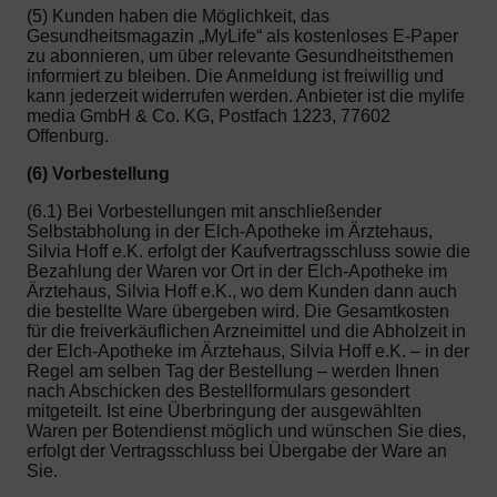
(5) Kunden haben die Möglichkeit, das
Gesundheitsmagazin „MyLife“ als kostenloses E-Paper
zu abonnieren, um über relevante Gesundheitsthemen
informiert zu bleiben. Die Anmeldung ist freiwillig und
kann jederzeit widerrufen werden. Anbieter ist die mylife
media GmbH & Co. KG, Postfach 1223, 77602
Offenburg.
(6) Vorbestellung
(6.1) Bei Vorbestellungen mit anschließender
Selbstabholung in der Elch-Apotheke im Ärztehaus,
Silvia Hoff e.K. erfolgt der Kaufvertragsschluss sowie die
Bezahlung der Waren vor Ort in der Elch-Apotheke im
Ärztehaus, Silvia Hoff e.K., wo dem Kunden dann auch
die bestellte Ware übergeben wird. Die Gesamtkosten
für die freiverkäuflichen Arzneimittel und die Abholzeit in
der Elch-Apotheke im Ärztehaus, Silvia Hoff e.K. – in der
Regel am selben Tag der Bestellung – werden Ihnen
nach Abschicken des Bestellformulars gesondert
mitgeteilt. Ist eine Überbringung der ausgewählten
Waren per Botendienst möglich und wünschen Sie dies,
erfolgt der Vertragsschluss bei Übergabe der Ware an
Sie.